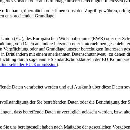
htung dies vorsieht oder auf Grundlage unserer berechtigten Interessen (
fenbaren, übermitteln oder ihnen sonst den Zugriff gewähren, erfolgt 
ben entsprechenden Grundlage.
en Union (EU), des Europäischen Wirtschaftsraums (EWR) oder der Sch
tlung von Daten an andere Personen oder Unternehmen geschieht, erfol
en Verpflichtung oder auf Grundlage unserer berechtigten Interessen ges
ur in Drittländern mit einem anerkannten Datenschutzniveau, zu denen di
rpflichtung durch sogenannte Standardschutzklauseln der EU-Kommission
ationsseite der EU-Kommission
).
effende Daten verarbeitet werden und auf Auskunft über diese Daten s
vollständigung der Sie betreffenden Daten oder die Berichtigung der S
angen, dass betreffende Daten unverzüglich gelöscht werden, bzw. al
ie Sie uns bereitgestellt haben nach Maßgabe der gesetzlichen Vorgabe