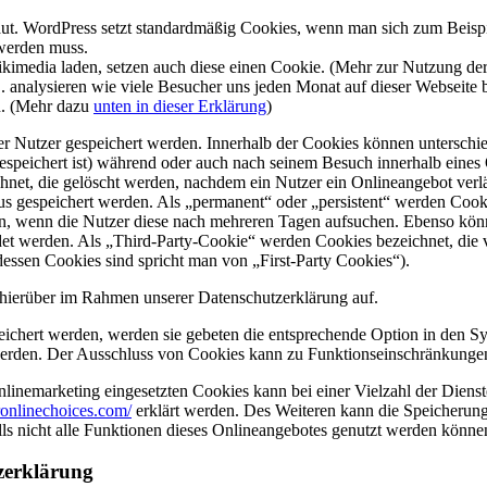
t. WordPress setzt standardmäßig Cookies, wenn man sich zum Beispie
 werden muss.
ikimedia laden, setzen auch diese einen Cookie. (Mehr zur Nutzung d
 analysieren wie viele Besucher uns jeden Monat auf dieser Webseite 
en. (Mehr dazu
unten in dieser Erklärung
)
er Nutzer gespeichert werden. Innerhalb der Cookies können unterschi
peichert ist) während oder auch nach seinem Besuch innerhalb eines 
net, die gelöscht werden, nachdem ein Nutzer ein Onlineangebot verlä
tus gespeichert werden. Als „permanent“ oder „persistent“ werden Coo
en, wenn die Nutzer diese nach mehreren Tagen aufsuchen. Ebenso könn
 werden. Als „Third-Party-Cookie“ werden Cookies bezeichnet, die v
dessen Cookies sind spricht man von „First-Party Cookies“).
hierüber im Rahmen unserer Datenschutzerklärung auf.
eichert werden, werden sie gebeten die entsprechende Option in den Sy
erden. Der Ausschluss von Cookies kann zu Funktionseinschränkungen
inemarketing eingesetzten Cookies kann bei einer Vielzahl der Dienste
onlinechoices.com/
erklärt werden. Des Weiteren kann die Speicherung
lls nicht alle Funktionen dieses Onlineangebotes genutzt werden könne
zerklärung