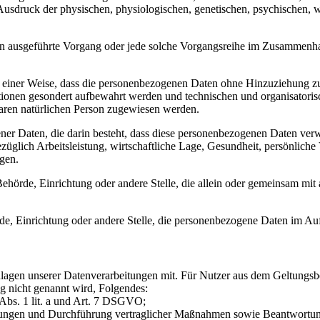
druck der physischen, physiologischen, genetischen, psychischen, wirts
ahren ausgeführte Vorgang oder jede solche Vorgangsreihe im Zusammen
 einer Weise, dass die personenbezogenen Daten ohne Hinzuziehung zusä
tionen gesondert aufbewahrt werden und technischen und organisatoris
rbaren natürlichen Person zugewiesen werden.
ener Daten, die darin besteht, dass diese personenbezogenen Daten ver
glich Arbeitsleistung, wirtschaftliche Lage, Gesundheit, persönliche Vo
agen.
, Behörde, Einrichtung oder andere Stelle, die allein oder gemeinsam m
örde, Einrichtung oder andere Stelle, die personenbezogene Daten im Auf
lagen unserer Datenverarbeitungen mit. Für Nutzer aus dem Geltung
g nicht genannt wird, Folgendes:
 Abs. 1 lit. a und Art. 7 DSGVO;
istungen und Durchführung vertraglicher Maßnahmen sowie Beantwortun