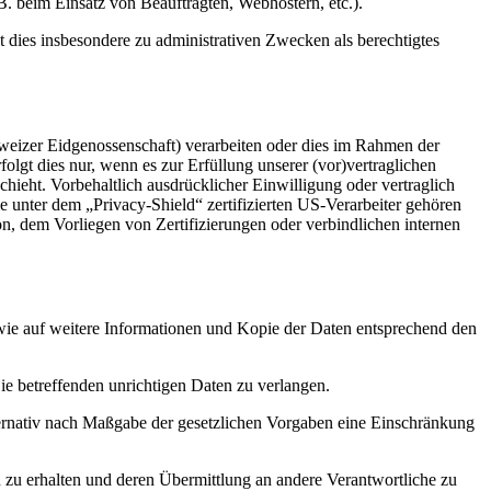
z.B. beim Einsatz von Beauftragten, Webhostern, etc.).
dies insbesondere zu administrativen Zwecken als berechtigtes
weizer Eidgenossenschaft) verarbeiten oder dies im Rahmen der
gt dies nur, wenn es zur Erfüllung unserer (vor)vertraglichen
chieht. Vorbehaltlich ausdrücklicher Einwilligung oder vertraglich
e unter dem „Privacy-Shield“ zertifizierten US-Verarbeiter gehören
, dem Vorliegen von Zertifizierungen oder verbindlichen internen
owie auf weitere Informationen und Kopie der Daten entsprechend den
ie betreffenden unrichtigen Daten zu verlangen.
ternativ nach Maßgabe der gesetzlichen Vorgaben eine Einschränkung
n zu erhalten und deren Übermittlung an andere Verantwortliche zu