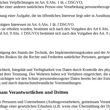
lichen Verpflichtungen ist Art. 6 Abs. 1 lit. c DSGVO;
oder einer anderen natürlichen Person eine Verarbeitung personenbezoge
ng einer Aufgabe, die im öffentlichen Interesse liegt oder in Ausübung
igten Interessen ist Art. 6 Abs. 1 lit. f DSGVO.
n sie erhoben wurden, bestimmt sich nach den Vorgaben des Art 6 Ab
nd Art. 9 Abs. 1 DSGVO) bestimmt sich nach den Vorgaben des Art. 
htigung des Stands der Technik, der Implementierungskosten und der 
 des Risikos für die Rechte und Freiheiten natürlicher Personen, geei
keit, Integrität und Verfügbarkeit von Daten durch Kontrolle des phy
 und ihrer Trennung. Des Weiteren haben wir Verfahren eingerichtet, 
ksichtigen wir den Schutz personenbezogener Daten bereits bei der E
 und durch datenschutzfreundliche Voreinstellungen.
sam Verantwortlichen und Dritten
Personen und Unternehmen (Auftragsverarbeitern, gemeinsam Verantwor
dlage einer gesetzlichen Erlaubnis (z.B. wenn eine Übermittlung der Dat