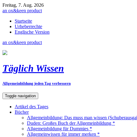
Freitag, 7. Aug. 2026
an
ox&keen
product
Startseite
Urheberrechte
Englische Version
an
ox&keen
product
Täglich Wissen
Allgemeinbildung jeden Tag verbessern
Toggle navigation
Artikel des Tages
Bücher
Allgemeinbildung: Das muss man wissen (Schuberausga
Duden: Großes Buch der Allgemeinbildung *
Allgemeinbildung für Dummies *
Allgemeinwissen für immer merken *