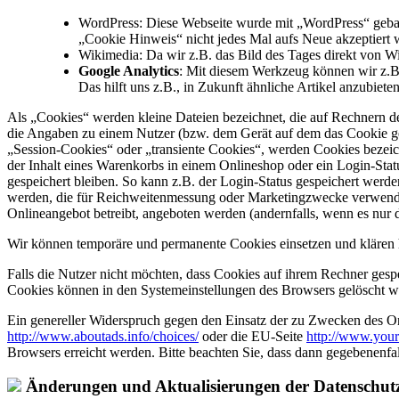
WordPress: Diese Webseite wurde mit „WordPress“ gebau
„Cookie Hinweis“ nicht jedes Mal aufs Neue akzeptiert
Wikimedia: Da wir z.B. das Bild des Tages direkt von W
Google Analytics
: Mit diesem Werkzeug können wir z.B.
Das hilft uns z.B., in Zukunft ähnliche Artikel anzubiet
Als „Cookies“ werden kleine Dateien bezeichnet, die auf Rechnern d
die Angaben zu einem Nutzer (bzw. dem Gerät auf dem das Cookie ges
„Session-Cookies“ oder „transiente Cookies“, werden Cookies bezeich
der Inhalt eines Warenkorbs in einem Onlineshop oder ein Login-Sta
gespeichert bleiben. So kann z.B. der Login-Status gespeichert werd
werden, die für Reichweitenmessung oder Marketingzwecke verwendet
Onlineangebot betreibt, angeboten werden (andernfalls, wenn es nur 
Wir können temporäre und permanente Cookies einsetzen und klären 
Falls die Nutzer nicht möchten, dass Cookies auf ihrem Rechner gesp
Cookies können in den Systemeinstellungen des Browsers gelöscht w
Ein genereller Widerspruch gegen den Einsatz der zu Zwecken des Onl
http://www.aboutads.info/choices/
oder die EU-Seite
http://www.your
Browsers erreicht werden. Bitte beachten Sie, dass dann gegebenenfa
Änderungen und Aktualisierungen der Datenschut