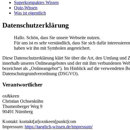
Superkompaktes Wissen
Quiz-Wissen
Was ist eigentlich
Datenschutzerklärung
Hallo. Schön, dass Sie unsere Webseite nutzen.
Für uns ist es sehr verständlich, dass Sie sich dafür interessie
haben wir ihn mit Symbolen angereichert.
Diese Datenschutzerklärung klärt Sie über die Art, den Umfang und
innerhalb unseres Onlineangebotes und der mit ihm verbundenen Webs
bezeichnet als „Onlineangebot“). Im Hinblick auf die verwendeten Beg
Datenschutzgrundverordnung (DSGVO).
Verantwortlicher
ox&keen
Christian Ochsenkühn
Thumenberger Weg 9
90491 Nürnberg
Kontakt: kontakt[at]oxnkeen[punkt]com
Impressum:
https://taeglich-wissen.de/impressum/