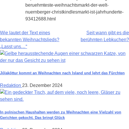
beruehmteste-weihnachtsmarkt-der-welt-
nuernberger-christkindlesmarkt-ist-jahrhunderte-
93412688.html
Beitragsnavigation
Wie lautet der Text eines
Seit wann gibt es die
bekannten Weihnachtslieds?
berühmten Lebkuchen?
„Lasst uns…“
Jólaköttur kommt an Weihnachten nach Island und lehrt das Fürchten
Redaktion
23. Dezember 2024
In polnischen Haushalten werden zu Weihnachten eine Vielzahl von
Gerichten gekocht. Das bringt Glück