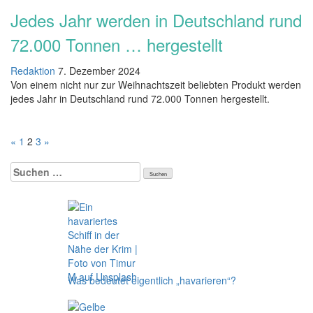
Jedes Jahr werden in Deutschland rund
72.000 Tonnen … hergestellt
Redaktion
7. Dezember 2024
Von einem nicht nur zur Weihnachtszeit beliebten Produkt werden
jedes Jahr in Deutschland rund 72.000 Tonnen hergestellt.
Seitennummerierung
«
1
2
3
»
der
Suchen
nach:
Beiträge
Was bedeutet eigentlich „havarieren“?